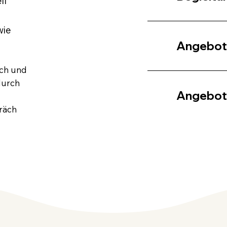
il
wie
Angebote
ich und
durch
Angebote
präch