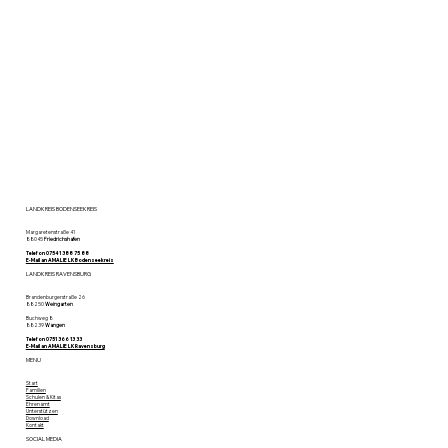
LANDKREIS BODENSEEKREIS
Margaretenstraße 41
88045
Friedrichshafen
Telefon 07541 388 75 88
E-Mail an AMALIE LK Bodenseekreis
LANDKREIS RAVENSBURG
Brandenburgerstraße 26
88250
Weingarten
Buchweg 8
88239
Wangen
Telefon 0751 366 13 33
E-Mail an AMALIE LK Ravensburg
MENU
Start
Familien
Schulen & Kitas
Ehrenamt
Unterstützen
Download
Kontakt
SOCIAL MEDIA