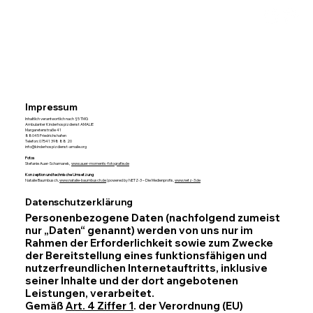
Impressum
Inhaltlich verantwortlich nach §5 TMG
Ambulanter Kinderhospizdienst AMALIE
Margaretenstraße 41
88045 Friedrichshafen
Telefon: 07541 398 88 20
info@kinderhospizdienst-amalie.org
Fotos
Stefanie Auer-Schamarek,
www.auer-moments-fotografie.de
Konzeption und technische Umsetzung
Natalie Baumbusch,
www.natalie-baumbusch.de
| powered by NETZ-3 – Die Medienprofis,
www.netz-3.de
Datenschutzerklärung
Personenbezogene Daten (nachfolgend zumeist
nur „Daten“ genannt) werden von uns nur im
Rahmen der Erforderlichkeit sowie zum Zwecke
der Bereitstellung eines funktionsfähigen und
nutzerfreundlichen Internetauftritts, inklusive
seiner Inhalte und der dort angebotenen
Leistungen, verarbeitet.
Gemäß
Art. 4 Ziffer 1
. der Verordnung (EU)